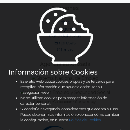
Secciones
Inicio
La Agencia
Candidatos/as
Empresas
Ofertas
Agencia autorizada
Información sobre Cookies
Este sitio web utiliza cookies propias y de terceros para
recopilar información que ayude a optimizar su
navegación web.
No se utilizan cookies para recoger información de
Agencia de Colocación 1600000091
carácter personal.
Si continúa navegando, consideramos que acepta su uso.
Colaboradores
Puede obtener más información o conocer cómo cambiar
la configuración, en nuestra
Política de Cookies
.