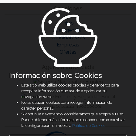
Secciones
Inicio
La Agencia
Candidatos/as
Empresas
Ofertas
Agencia autorizada
Información sobre Cookies
Este sitio web utiliza cookies propias y de terceros para
recopilar información que ayude a optimizar su
navegación web.
No se utilizan cookies para recoger información de
Agencia de Colocación 1600000091
carácter personal.
Si continúa navegando, consideramos que acepta su uso.
Colaboradores
Puede obtener más información o conocer cómo cambiar
la configuración, en nuestra
Política de Cookies
.