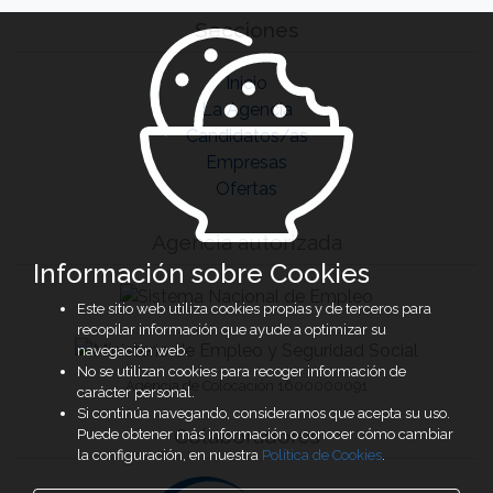
Secciones
Inicio
La Agencia
Candidatos/as
Empresas
Ofertas
Agencia autorizada
Información sobre Cookies
Este sitio web utiliza cookies propias y de terceros para
recopilar información que ayude a optimizar su
navegación web.
No se utilizan cookies para recoger información de
Agencia de Colocación 1600000091
carácter personal.
Si continúa navegando, consideramos que acepta su uso.
Colaboradores
Puede obtener más información o conocer cómo cambiar
la configuración, en nuestra
Política de Cookies
.