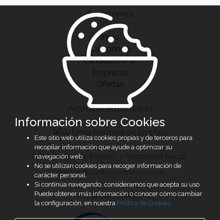
Secciones
Inicio
La Agencia
Candidatos/as
Empresas
Ofertas
Agencia autorizada
Información sobre Cookies
Este sitio web utiliza cookies propias y de terceros para
recopilar información que ayude a optimizar su
navegación web.
No se utilizan cookies para recoger información de
Agencia de Colocación 1600000091
carácter personal.
Si continúa navegando, consideramos que acepta su uso.
Colaboradores
Puede obtener más información o conocer cómo cambiar
la configuración, en nuestra
Política de Cookies
.