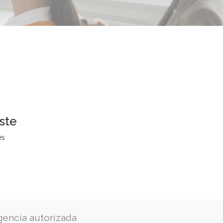
ste
es
gencia autorizada