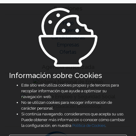
Secciones
Inicio
La Agencia
Candidatos/as
Empresas
Ofertas
Agencia autorizada
Información sobre Cookies
Este sitio web utiliza cookies propias y de terceros para
recopilar información que ayude a optimizar su
navegación web.
No se utilizan cookies para recoger información de
Agencia de Colocación 1600000091
carácter personal.
Si continúa navegando, consideramos que acepta su uso.
Colaboradores
Puede obtener más información o conocer cómo cambiar
la configuración, en nuestra
Política de Cookies
.