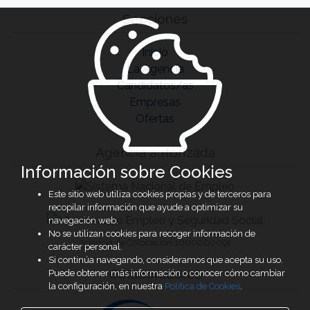
Secciones
Inicio
La Agencia
Candidatos/as
Empresas
Ofertas
Agencia autorizada
Información sobre Cookies
Este sitio web utiliza cookies propias y de terceros para
recopilar información que ayude a optimizar su
navegación web.
No se utilizan cookies para recoger información de
Agencia de Colocación 1600000091
carácter personal.
Si continúa navegando, consideramos que acepta su uso.
Colaboradores
Puede obtener más información o conocer cómo cambiar
la configuración, en nuestra
Política de Cookies
.