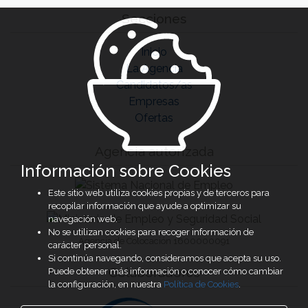
Secciones
Inicio
La Agencia
Candidatos/as
Empresas
Ofertas
Agencia autorizada
Información sobre Cookies
Este sitio web utiliza cookies propias y de terceros para
recopilar información que ayude a optimizar su
navegación web.
No se utilizan cookies para recoger información de
Agencia de Colocación 1600000091
carácter personal.
Si continúa navegando, consideramos que acepta su uso.
Colaboradores
Puede obtener más información o conocer cómo cambiar
la configuración, en nuestra
Política de Cookies
.