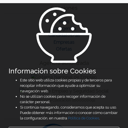
Secciones
Inicio
La Agencia
Candidatos/as
Empresas
Ofertas
Agencia autorizada
Información sobre Cookies
Este sitio web utiliza cookies propias y de terceros para
recopilar información que ayude a optimizar su
navegación web.
No se utilizan cookies para recoger información de
Agencia de Colocación 1600000091
carácter personal.
Si continúa navegando, consideramos que acepta su uso.
Colaboradores
Puede obtener más información o conocer cómo cambiar
la configuración, en nuestra
Política de Cookies
.