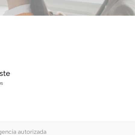
ste
es
gencia autorizada