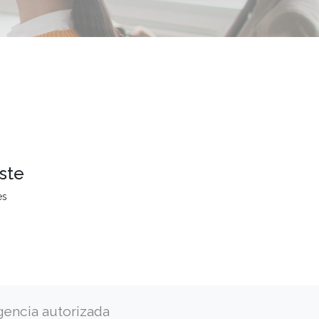
ste
es
gencia autorizada