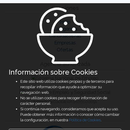
Secciones
Inicio
La Agencia
Candidatos/as
Empresas
Ofertas
Agencia autorizada
Información sobre Cookies
Este sitio web utiliza cookies propias y de terceros para
recopilar información que ayude a optimizar su
navegación web.
No se utilizan cookies para recoger información de
Agencia de Colocación 1600000091
carácter personal.
Si continúa navegando, consideramos que acepta su uso.
Colaboradores
Puede obtener más información o conocer cómo cambiar
la configuración, en nuestra
Política de Cookies
.