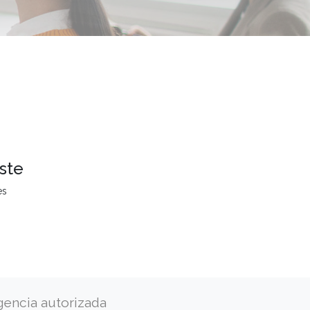
ste
es
gencia autorizada