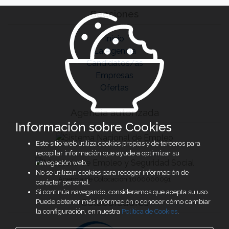
Secciones
Inicio
La Agencia
Candidatos/as
Empresas
Ofertas
Agencia autorizada
Información sobre Cookies
Este sitio web utiliza cookies propias y de terceros para
recopilar información que ayude a optimizar su
navegación web.
No se utilizan cookies para recoger información de
Agencia de Colocación 1600000091
carácter personal.
Si continúa navegando, consideramos que acepta su uso.
Colaboradores
Puede obtener más información o conocer cómo cambiar
la configuración, en nuestra
Política de Cookies
.