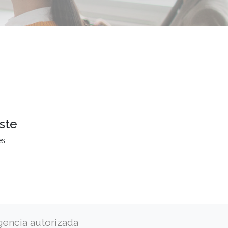
ste
es
gencia autorizada