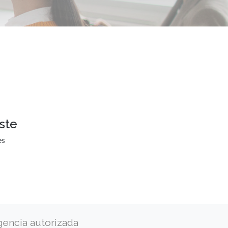
ste
es
gencia autorizada