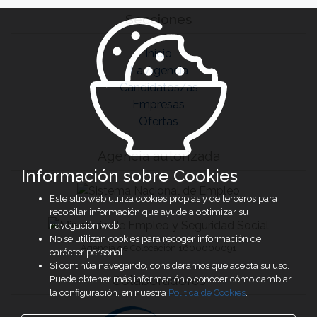
Secciones
Inicio
La Agencia
Candidatos/as
Empresas
Ofertas
Agencia autorizada
Información sobre Cookies
Este sitio web utiliza cookies propias y de terceros para
recopilar información que ayude a optimizar su
navegación web.
No se utilizan cookies para recoger información de
Agencia de Colocación 1600000091
carácter personal.
Si continúa navegando, consideramos que acepta su uso.
Colaboradores
Puede obtener más información o conocer cómo cambiar
la configuración, en nuestra
Política de Cookies
.