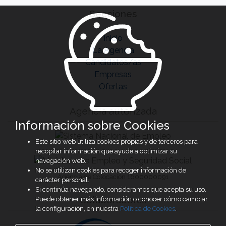
Secciones
Inicio
La Agencia
Candidatos/as
Empresas
Ofertas
Agencia autorizada
Información sobre Cookies
Este sitio web utiliza cookies propias y de terceros para
recopilar información que ayude a optimizar su
navegación web.
No se utilizan cookies para recoger información de
Agencia de Colocación 1600000091
carácter personal.
Si continúa navegando, consideramos que acepta su uso.
Colaboradores
Puede obtener más información o conocer cómo cambiar
la configuración, en nuestra
Política de Cookies
.