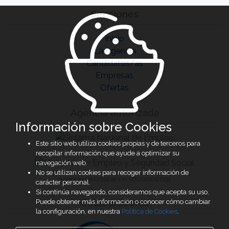
Secciones
Inicio
La Agencia
Candidatos/as
Empresas
Ofertas
Agencia autorizada
Información sobre Cookies
Este sitio web utiliza cookies propias y de terceros para
recopilar información que ayude a optimizar su
navegación web.
No se utilizan cookies para recoger información de
Agencia de Colocación 1600000091
carácter personal.
Si continúa navegando, consideramos que acepta su uso.
Colaboradores
Puede obtener más información o conocer cómo cambiar
la configuración, en nuestra
Política de Cookies
.