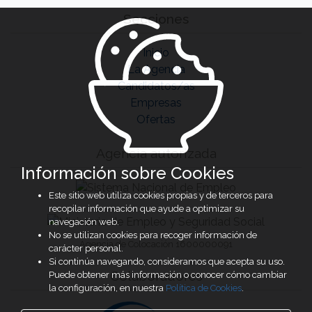
Secciones
Inicio
La Agencia
Candidatos/as
Empresas
Ofertas
Agencia autorizada
Información sobre Cookies
Este sitio web utiliza cookies propias y de terceros para
recopilar información que ayude a optimizar su
navegación web.
No se utilizan cookies para recoger información de
Agencia de Colocación 1600000091
carácter personal.
Si continúa navegando, consideramos que acepta su uso.
Colaboradores
Puede obtener más información o conocer cómo cambiar
la configuración, en nuestra
Política de Cookies
.