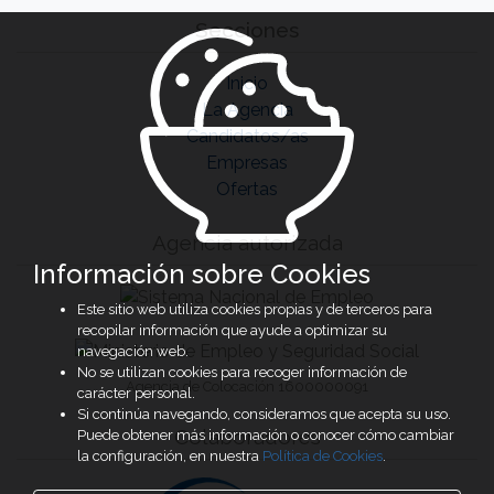
Secciones
Inicio
La Agencia
Candidatos/as
Empresas
Ofertas
Agencia autorizada
Información sobre Cookies
Este sitio web utiliza cookies propias y de terceros para
recopilar información que ayude a optimizar su
navegación web.
No se utilizan cookies para recoger información de
Agencia de Colocación 1600000091
carácter personal.
Si continúa navegando, consideramos que acepta su uso.
Colaboradores
Puede obtener más información o conocer cómo cambiar
la configuración, en nuestra
Política de Cookies
.