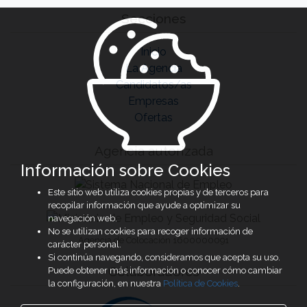
Secciones
Inicio
La Agencia
Candidatos/as
Empresas
Ofertas
Agencia autorizada
Información sobre Cookies
Este sitio web utiliza cookies propias y de terceros para
recopilar información que ayude a optimizar su
navegación web.
No se utilizan cookies para recoger información de
Agencia de Colocación 1600000091
carácter personal.
Si continúa navegando, consideramos que acepta su uso.
Colaboradores
Puede obtener más información o conocer cómo cambiar
la configuración, en nuestra
Política de Cookies
.