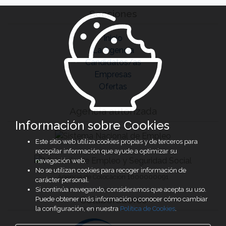
Secciones
Inicio
La Agencia
Candidatos/as
Empresas
Ofertas
Agencia autorizada
Información sobre Cookies
Este sitio web utiliza cookies propias y de terceros para
recopilar información que ayude a optimizar su
navegación web.
No se utilizan cookies para recoger información de
Agencia de Colocación 1600000091
carácter personal.
Si continúa navegando, consideramos que acepta su uso.
Colaboradores
Puede obtener más información o conocer cómo cambiar
la configuración, en nuestra
Política de Cookies
.