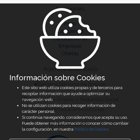
Secciones
Inicio
La Agencia
Candidatos/as
Empresas
Ofertas
Agencia autorizada
Información sobre Cookies
Este sitio web utiliza cookies propias y de terceros para
recopilar información que ayude a optimizar su
navegación web.
No se utilizan cookies para recoger información de
Agencia de Colocación 1600000091
carácter personal.
Si continúa navegando, consideramos que acepta su uso.
Colaboradores
Puede obtener más información o conocer cómo cambiar
la configuración, en nuestra
Política de Cookies
.