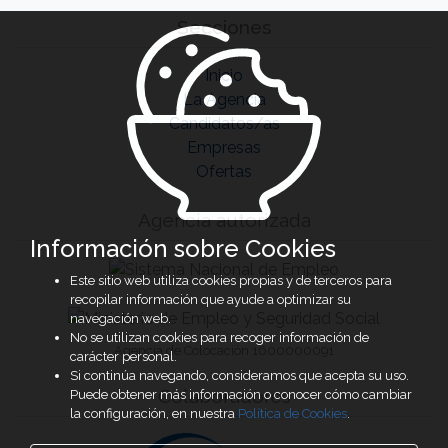
Secciones
Inicio
La Agencia
Candidatos/as
Empresas
Ofertas
Agencia autorizada
Información sobre Cookies
Este sitio web utiliza cookies propias y de terceros para
recopilar información que ayude a optimizar su
navegación web.
No se utilizan cookies para recoger información de
Agencia de Colocación 1600000091
carácter personal.
Si continúa navegando, consideramos que acepta su uso.
Colaboradores
Puede obtener más información o conocer cómo cambiar
la configuración, en nuestra
Política de Cookies
.