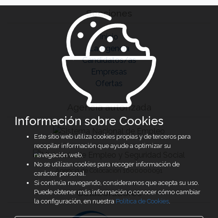
Secciones
Inicio
La Agencia
Candidatos/as
Empresas
Ofertas
Agencia autorizada
Información sobre Cookies
Este sitio web utiliza cookies propias y de terceros para
recopilar información que ayude a optimizar su
navegación web.
No se utilizan cookies para recoger información de
Agencia de Colocación 1600000091
carácter personal.
Si continúa navegando, consideramos que acepta su uso.
Colaboradores
Puede obtener más información o conocer cómo cambiar
la configuración, en nuestra
Política de Cookies
.