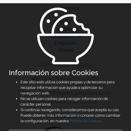
Secciones
Inicio
La Agencia
Candidatos/as
Empresas
Ofertas
Agencia autorizada
Información sobre Cookies
Este sitio web utiliza cookies propias y de terceros para
recopilar información que ayude a optimizar su
navegación web.
No se utilizan cookies para recoger información de
Agencia de Colocación 1600000091
carácter personal.
Si continúa navegando, consideramos que acepta su uso.
Colaboradores
Puede obtener más información o conocer cómo cambiar
la configuración, en nuestra
Política de Cookies
.