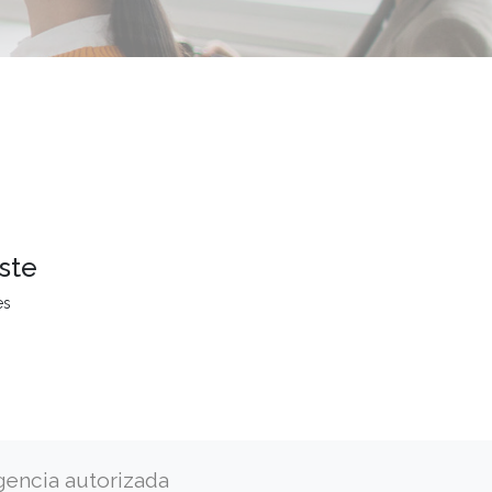
ste
es
gencia autorizada