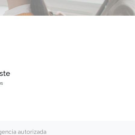
ste
es
gencia autorizada