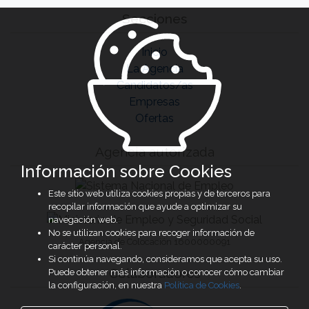
Secciones
Inicio
La Agencia
Candidatos/as
Empresas
Ofertas
Agencia autorizada
Información sobre Cookies
Este sitio web utiliza cookies propias y de terceros para
recopilar información que ayude a optimizar su
navegación web.
No se utilizan cookies para recoger información de
Agencia de Colocación 1600000091
carácter personal.
Si continúa navegando, consideramos que acepta su uso.
Colaboradores
Puede obtener más información o conocer cómo cambiar
la configuración, en nuestra
Política de Cookies
.