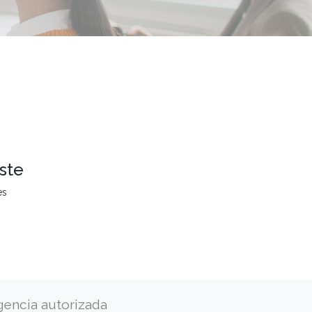
ste
es
gencia autorizada