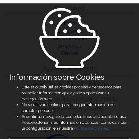
Secciones
Inicio
La Agencia
Candidatos/as
Empresas
Ofertas
Agencia autorizada
Información sobre Cookies
Este sitio web utiliza cookies propias y de terceros para
recopilar información que ayude a optimizar su
navegación web.
No se utilizan cookies para recoger información de
Agencia de Colocación 1600000091
carácter personal.
Si continúa navegando, consideramos que acepta su uso.
Colaboradores
Puede obtener más información o conocer cómo cambiar
la configuración, en nuestra
Política de Cookies
.