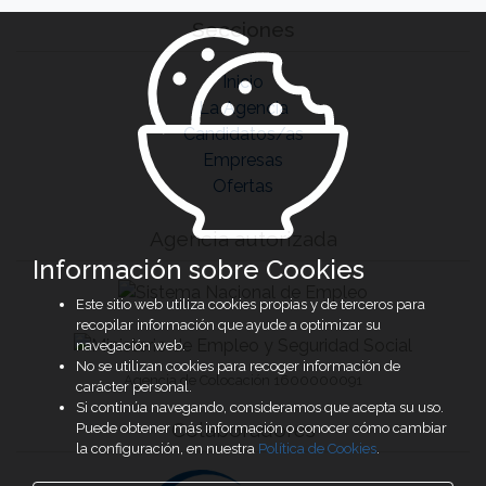
Secciones
Inicio
La Agencia
Candidatos/as
Empresas
Ofertas
Agencia autorizada
Información sobre Cookies
Este sitio web utiliza cookies propias y de terceros para
recopilar información que ayude a optimizar su
navegación web.
No se utilizan cookies para recoger información de
Agencia de Colocación 1600000091
carácter personal.
Si continúa navegando, consideramos que acepta su uso.
Colaboradores
Puede obtener más información o conocer cómo cambiar
la configuración, en nuestra
Política de Cookies
.