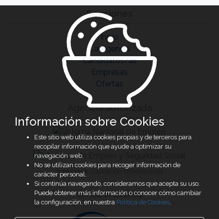
Secciones
Inicio
La Agencia
Candidatos/as
Empresas
Ofertas
Agencia autorizada
Información sobre Cookies
Este sitio web utiliza cookies propias y de terceros para
recopilar información que ayude a optimizar su
navegación web.
No se utilizan cookies para recoger información de
Agencia de Colocación 1600000091
carácter personal.
Si continúa navegando, consideramos que acepta su uso.
Colaboradores
Puede obtener más información o conocer cómo cambiar
la configuración, en nuestra
Política de Cookies
.