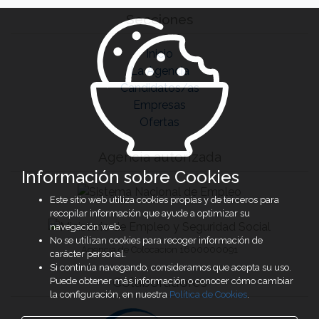
Secciones
Inicio
La Agencia
Candidatos/as
Empresas
Ofertas
Agencia autorizada
Información sobre Cookies
Este sitio web utiliza cookies propias y de terceros para
recopilar información que ayude a optimizar su
navegación web.
No se utilizan cookies para recoger información de
Agencia de Colocación 1600000091
carácter personal.
Si continúa navegando, consideramos que acepta su uso.
Colaboradores
Puede obtener más información o conocer cómo cambiar
la configuración, en nuestra
Política de Cookies
.