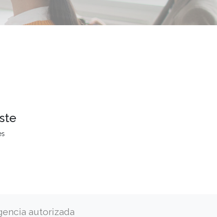
ste
es
gencia autorizada