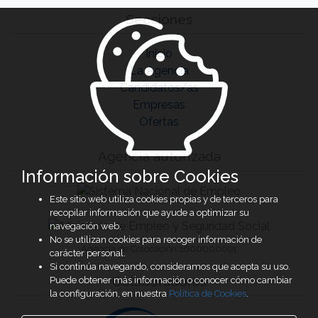
Secciones
Inicio
La Agencia
Candidatos/as
Empresas
Ofertas
Agencia autorizada
Información sobre Cookies
Este sitio web utiliza cookies propias y de terceros para
recopilar información que ayude a optimizar su
navegación web.
No se utilizan cookies para recoger información de
Agencia de Colocación 1600000091
carácter personal.
Si continúa navegando, consideramos que acepta su uso.
Colaboradores
Puede obtener más información o conocer cómo cambiar
la configuración, en nuestra
Política de Cookies
.