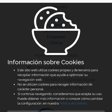
Secciones
Inicio
La Agencia
Candidatos/as
Empresas
Ofertas
Agencia autorizada
Información sobre Cookies
Este sitio web utiliza cookies propias y de terceros para
recopilar información que ayude a optimizar su
navegación web.
No se utilizan cookies para recoger información de
Agencia de Colocación 1600000091
carácter personal.
Si continúa navegando, consideramos que acepta su uso.
Colaboradores
Puede obtener más información o conocer cómo cambiar
la configuración, en nuestra
Política de Cookies
.