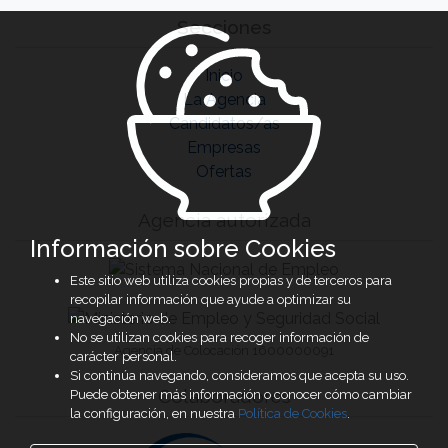
Secciones
Inicio
La Agencia
Candidatos/as
Empresas
Ofertas
Agencia autorizada
Información sobre Cookies
Este sitio web utiliza cookies propias y de terceros para
recopilar información que ayude a optimizar su
navegación web.
No se utilizan cookies para recoger información de
Agencia de Colocación 1600000091
carácter personal.
Si continúa navegando, consideramos que acepta su uso.
Colaboradores
Puede obtener más información o conocer cómo cambiar
la configuración, en nuestra
Política de Cookies
.