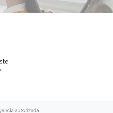
ste
es
gencia autorizada