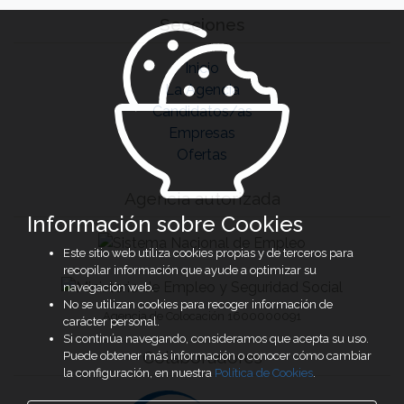
Secciones
Inicio
La Agencia
Candidatos/as
Empresas
Ofertas
Agencia autorizada
Información sobre Cookies
Este sitio web utiliza cookies propias y de terceros para
recopilar información que ayude a optimizar su
navegación web.
No se utilizan cookies para recoger información de
Agencia de Colocación 1600000091
carácter personal.
Si continúa navegando, consideramos que acepta su uso.
Colaboradores
Puede obtener más información o conocer cómo cambiar
la configuración, en nuestra
Política de Cookies
.