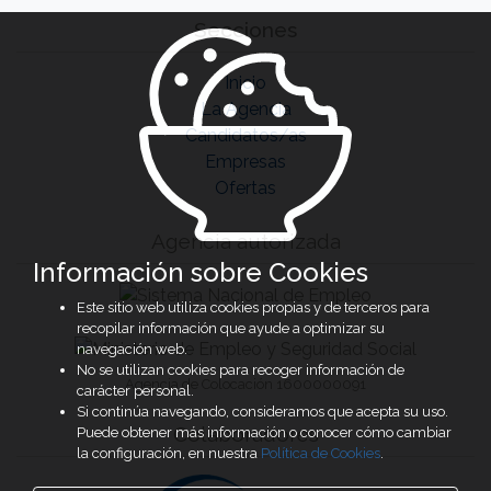
Secciones
Inicio
La Agencia
Candidatos/as
Empresas
Ofertas
Agencia autorizada
Información sobre Cookies
Este sitio web utiliza cookies propias y de terceros para
recopilar información que ayude a optimizar su
navegación web.
No se utilizan cookies para recoger información de
Agencia de Colocación 1600000091
carácter personal.
Si continúa navegando, consideramos que acepta su uso.
Colaboradores
Puede obtener más información o conocer cómo cambiar
la configuración, en nuestra
Política de Cookies
.