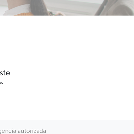
ste
es
gencia autorizada