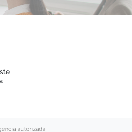
ste
es
gencia autorizada