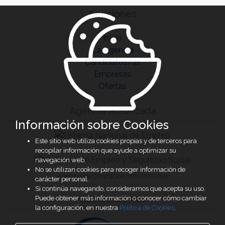
Secciones
Inicio
La Agencia
Candidatos/as
Empresas
Ofertas
Agencia autorizada
Información sobre Cookies
Este sitio web utiliza cookies propias y de terceros para
recopilar información que ayude a optimizar su
navegación web.
No se utilizan cookies para recoger información de
Agencia de Colocación 1600000091
carácter personal.
Si continúa navegando, consideramos que acepta su uso.
Colaboradores
Puede obtener más información o conocer cómo cambiar
la configuración, en nuestra
Política de Cookies
.