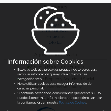
Secciones
Inicio
La Agencia
Candidatos/as
Empresas
Ofertas
Agencia autorizada
Información sobre Cookies
Este sitio web utiliza cookies propias y de terceros para
recopilar información que ayude a optimizar su
navegación web.
No se utilizan cookies para recoger información de
Agencia de Colocación 1600000091
carácter personal.
Si continúa navegando, consideramos que acepta su uso.
Colaboradores
Puede obtener más información o conocer cómo cambiar
la configuración, en nuestra
Política de Cookies
.