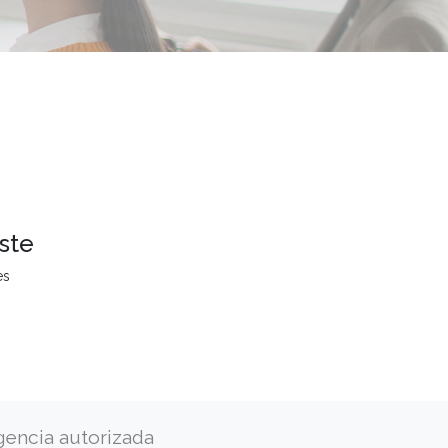
ste
es
gencia autorizada