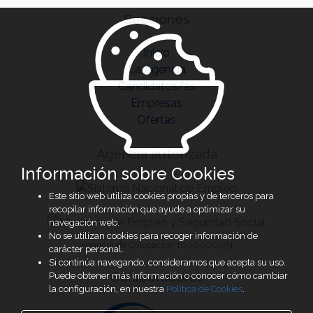
Secciones
Inicio
La Agencia
Candidatos/as
Empresas
Ofertas
Agencia autorizada
Información sobre Cookies
Este sitio web utiliza cookies propias y de terceros para
recopilar información que ayude a optimizar su
navegación web.
No se utilizan cookies para recoger información de
Agencia de Colocación 1600000091
carácter personal.
Si continúa navegando, consideramos que acepta su uso.
Colaboradores
Puede obtener más información o conocer cómo cambiar
la configuración, en nuestra
Política de Cookies
.