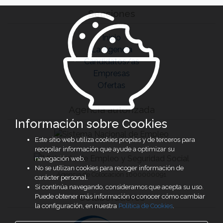
Secciones
Inicio
La Agencia
Candidatos/as
Empresas
Ofertas
Agencia autorizada
Información sobre Cookies
Este sitio web utiliza cookies propias y de terceros para
recopilar información que ayude a optimizar su
navegación web.
No se utilizan cookies para recoger información de
Agencia de Colocación 1600000091
carácter personal.
Si continúa navegando, consideramos que acepta su uso.
Colaboradores
Puede obtener más información o conocer cómo cambiar
la configuración, en nuestra
Política de Cookies
.