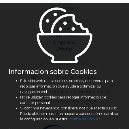
Secciones
Inicio
La Agencia
Candidatos/as
Empresas
Ofertas
Agencia autorizada
Información sobre Cookies
Este sitio web utiliza cookies propias y de terceros para
recopilar información que ayude a optimizar su
navegación web.
No se utilizan cookies para recoger información de
Agencia de Colocación 1600000091
carácter personal.
Si continúa navegando, consideramos que acepta su uso.
Colaboradores
Puede obtener más información o conocer cómo cambiar
la configuración, en nuestra
Política de Cookies
.